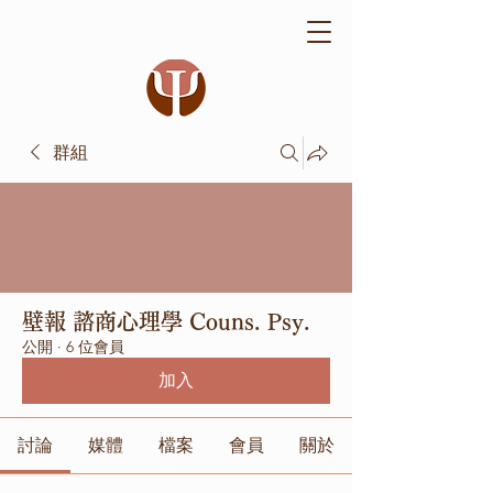
群組
壁報 諮商心理學 Couns. Psy.
公開
·
6 位會員
加入
討論
媒體
檔案
會員
關於