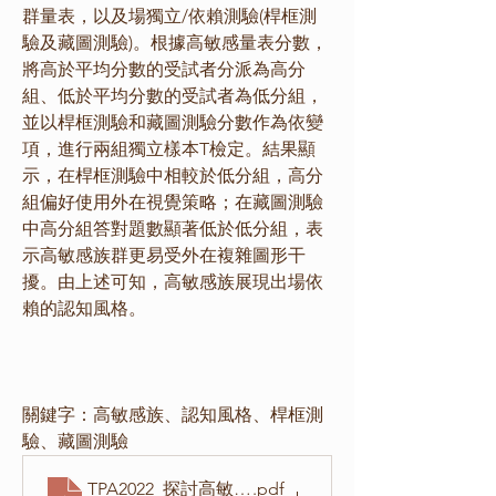
群量表，以及場獨立/依賴測驗(桿框測
驗及藏圖測驗)。根據高敏感量表分數，
將高於平均分數的受試者分派為高分
組、低於平均分數的受試者為低分組，
並以桿框測驗和藏圖測驗分數作為依變
項，進行兩組獨立樣本T檢定。結果顯
示，在桿框測驗中相較於低分組，高分
組偏好使用外在視覺策略；在藏圖測驗
中高分組答對題數顯著低於低分組，表
示高敏感族群更易受外在複雜圖形干
擾。由上述可知，高敏感族展現出場依
賴的認知風格。
關鍵字：高敏感族、認知風格、桿框測
驗、藏圖測驗
TPA2022_探討高敏感族群的認知風格
.pdf