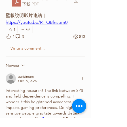
下載 PDF
壁報說明影片連結｜
https://youtu.be/RiTQBlnsom0
1
1
3
813
Write a comment...
Newest
aurisimum
Oct 09, 2025
Interesting research! The link between SPS 
and field dependence is compelling. I 
wonder if this heightened awareness also 
impacts gaming preferences. Do highly 
sensitive people gravitate towards detail-
oriented games like 
Pokerogue
 ? Building a 
complete 
Pokerogue Dex
 requires 