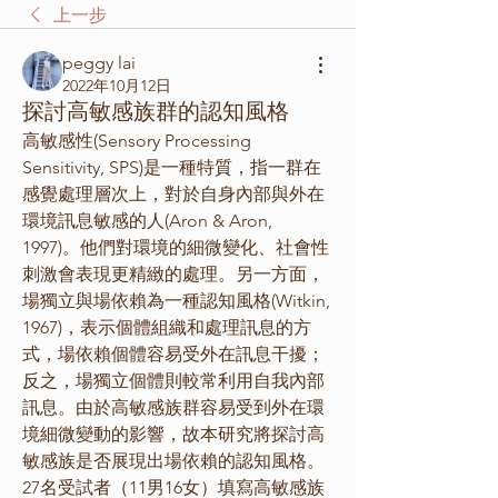
上一步
peggy lai
2022年10月12日
探討高敏感族群的認知風格
高敏感性(Sensory Processing 
Sensitivity, SPS)是一種特質，指一群在
感覺處理層次上，對於自身內部與外在
環境訊息敏感的人(Aron & Aron, 
1997)。他們對環境的細微變化、社會性
刺激會表現更精緻的處理。另一方面，
場獨立與場依賴為一種認知風格(Witkin, 
1967)，表示個體組織和處理訊息的方
式，場依賴個體容易受外在訊息干擾；
反之，場獨立個體則較常利用自我內部
訊息。由於高敏感族群容易受到外在環
境細微變動的影響，故本研究將探討高
敏感族是否展現出場依賴的認知風格。
27名受試者（11男16女）填寫高敏感族