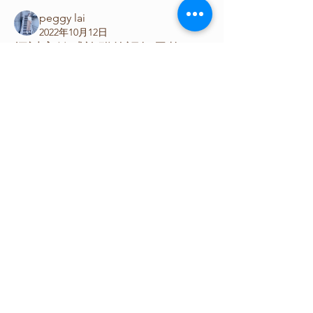
peggy lai
2022年10月12日
探討高敏感族群的認知風格
高敏感性(Sensory Processing 
Sensitivity, SPS)是一種特質，指一群在
關於
感覺處理層次上，對於自身內部與外在
This section is for posters of
環境訊息敏感的人(Aron & Aron, 
counseling psychology.
1997)。他們對環境的細微變化、社會性
刺激會表現更精緻的處理。另一方面，
場獨立與場依賴為一種認知風格(Witkin, 
會員
1967)，表示個體組織和處理訊息的方
Huu Phuong Le
追蹤
式，場依賴個體容易受外在訊息干擾；
反之，場獨立個體則較常利用自我內部
台灣心理學會
追蹤
訊息。由於高敏感族群容易受到外在環
境細微變動的影響，故本研究將探討高
小明 王
追蹤
敏感族是否展現出場依賴的認知風格。
27名受試者（11男16女）填寫高敏感族
PolyTrackk
追蹤
PolyTrackk
群量表，以及場獨立/依賴測驗(桿框測
embarrassingaubrey
追蹤