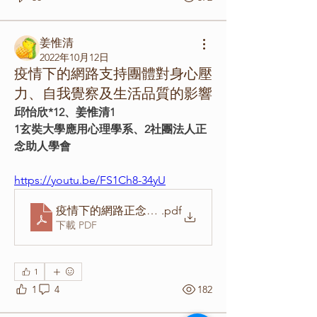
姜惟清
2022年10月12日
疫情下的網路支持團體對身心壓
力、自我覺察及生活品質的影響
邱怡欣*12、姜惟清1
1玄奘大學應用心理學系、2社團法人正
念助人學會
https://youtu.be/FS1Ch8-34yU
疫情下的網路正念課程：帶狀課程和單次演講系列的
.pdf
下載 PDF
1
1
4
182