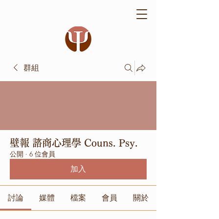
群組
壁報 諮商心理學 Couns. Psy.
公開
·
6 位會員
加入
討論
媒體
檔案
會員
關於