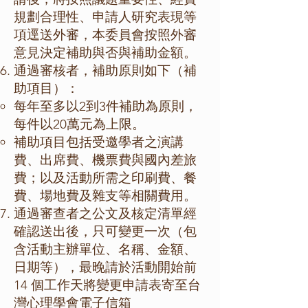
規劃合理性、申請人研究表現等
項逕送外審，本委員會按照外審
意見決定補助與否與補助金額。
通過審核者，補助原則如下（補
助項目）：
每年至多以2到3件補助為原則，
每件以20萬元為上限。
補助項目包括受邀學者之演講
費、出席費、機票費與國內差旅
費；以及活動所需之印刷費、餐
費、場地費及雜支等相關費用。
通過審查者之公文及核定清單經
確認送出後，只可變更一次（包
含活動主辦單位、名稱、金額、
日期等），最晚請於活動開始前
14 個工作天將變更申請表寄至台
灣心理學會電子信箱