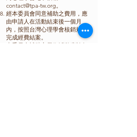
contact@tpa-tw.org
。
經本委員會同意補助之費用，應
由申請人在活動結束後一個月
內，按照台灣心理學會核銷規定
完成經費結案。
本委員會補助之學術活動應於各
式印刷品、出版品及宣傳品（含
網路文宣）等，註明由「楊國樞
教授基金管理委員會」共同主辦
或協辦，並於會議結束後一個月
內將活動議程、相關成果之電子
檔送本委員會備查。
申請資料有任何不實者，或所申
請之學術活動違反本要點者，本
委員會得不予受理或經費不予核
銷。
本要點經本委員會議通過後，自