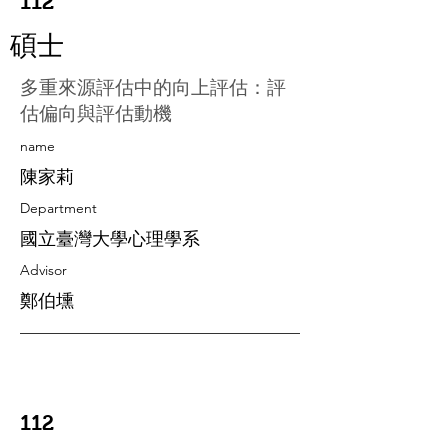
112
碩士
多重來源評估中的向上評估：評
估偏向與評估動機
​name
陳家莉
Department
國立臺灣大學心理學系
Advisor
鄭伯壎
112