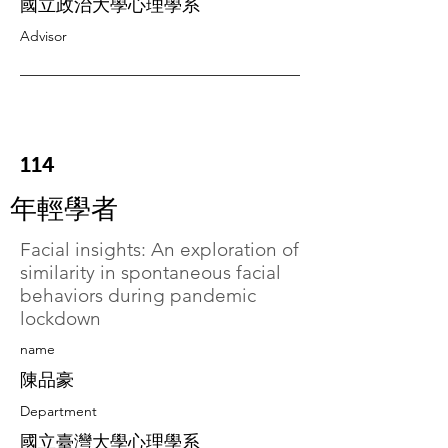
國立政治大學心理學系
Advisor
114
年輕學者
Facial insights: An exploration of
similarity in spontaneous facial
behaviors during pandemic
lockdown
​name
陳品豪
Department
國立臺灣大學心理學系