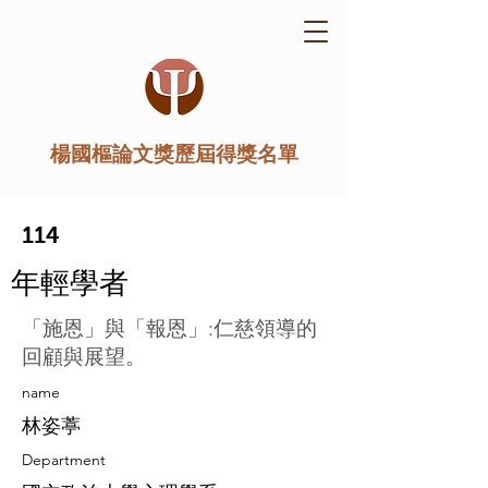
楊國樞論文獎歷屆得獎名單
114
年輕學者
「施恩」與「報恩」:仁慈領導的
回顧與展望。
​name
林姿葶
Department