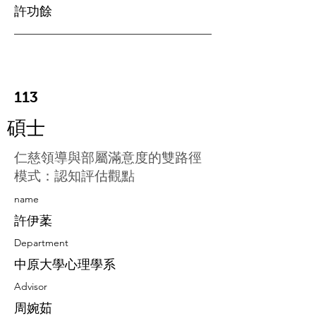
許功餘
113
碩士
仁慈領導與部屬滿意度的雙路徑
模式：認知評估觀點
​name
許伊葇
Department
中原大學心理學系
Advisor
周婉茹