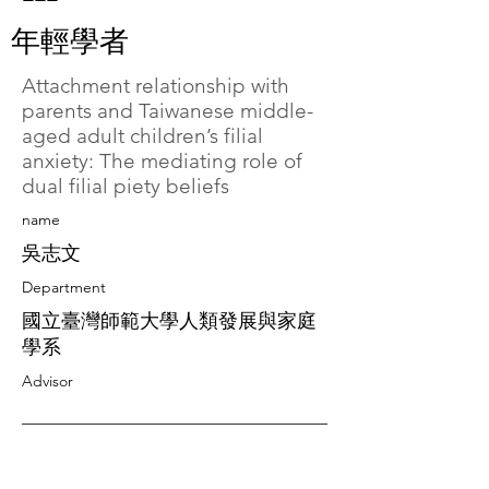
年輕學者
Attachment relationship with
parents and Taiwanese middle-
aged adult children’s filial
anxiety: The mediating role of
dual filial piety beliefs
​name
吳志文
Department
國立臺灣師範大學人類發展與家庭
學系
Advisor