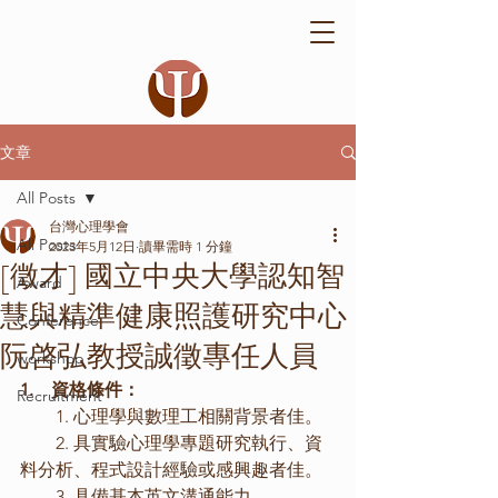
文章
All Posts
台灣心理學會
All Posts
2023年5月12日
讀畢需時 1 分鐘
[徵才] 國立中央大學認知智
Award
慧與精準健康照護研究中心
Conference
阮啓弘教授誠徵專任人員
workshop
1.    資格條件：
Recruitment
　　1. 心理學與數理工相關背景者佳。
　　2. 具實驗心理學專題研究執行、資
料分析、程式設計經驗或感興趣者佳。
　　3. 具備基本英文溝通能力。