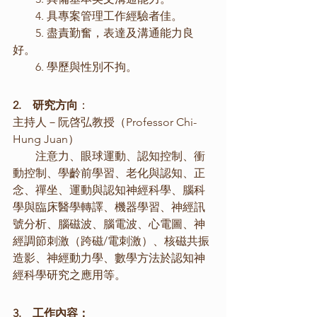
　　4. 具專案管理工作經驗者佳。
　　5. 盡責勤奮，表達及溝通能力良
好。
　　6. 學歷與性別不拘。
2.    研究方向
：
主持人－阮啓弘教授（Professor Chi-
Hung Juan）
　　注意力、眼球運動、認知控制、衝
動控制、學齡前學習、老化與認知、正
念、禪坐、運動與認知神經科學、腦科
學與臨床醫學轉譯、機器學習、神經訊
號分析、腦磁波、腦電波、心電圖、神
經調節刺激（跨磁/電刺激）、核磁共振
造影、神經動力學、數學方法於認知神
經科學研究之應用等。
3.    工作內容：