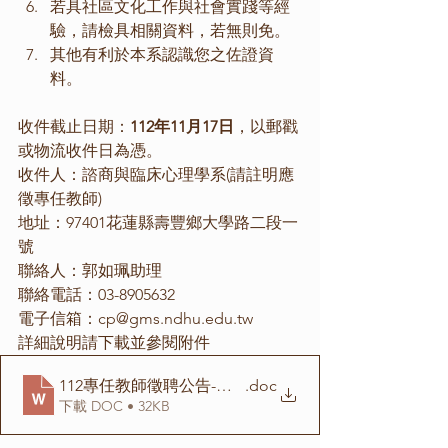
若具社區文化工作與社會實踐等經
驗，請檢具相關資料，若無則免。
其他有利於本系認識您之佐證資
料。
收件截止日期：
112年11月17日
，以郵戳
或物流收件日為憑。
收件人：諮商與臨床心理學系(請註明應
徵專任教師)
地址：97401花蓮縣壽豐鄉大學路二段一
號
聯絡人：郭如珮助理
聯絡電話：03-8905632
電子信箱：cp@gms.ndhu.edu.tw
詳細說明請下載並參閱附件
112專任教師徵聘公告-諮商心理學
.doc
下載 DOC • 32KB