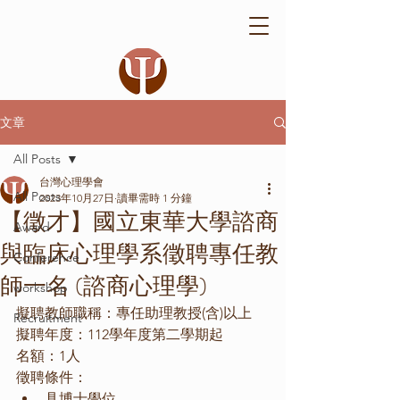
文章
All Posts
台灣心理學會
All Posts
2023年10月27日
讀畢需時 1 分鐘
【徵才】國立東華大學諮商
Award
與臨床心理學系徵聘專任教
Conference
師一名 (諮商心理學)
workshop
擬聘教師職稱：專任助理教授(含)以上
Recruitment
擬聘年度：112學年度第二學期起
名額：1人
徵聘條件：
具博士學位。