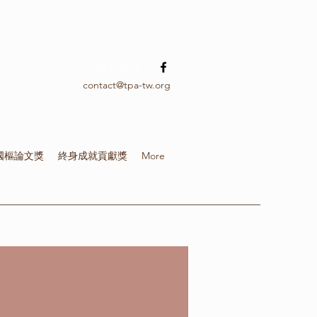
02-336639
contact@tpa-tw.org
國樞論文獎
終身成就貢獻獎
More