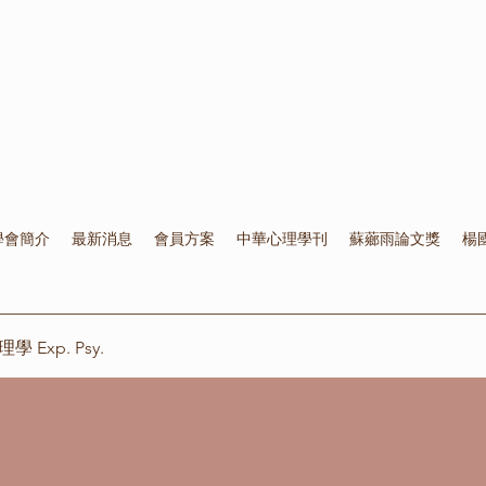
學會簡介
最新消息
會員方案
中華心理學刊
蘇薌雨論文獎
楊
Exp. Psy.