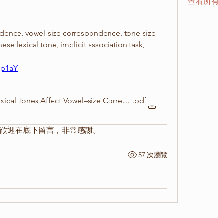
查看所有
e, vowel-size correspondence, tone-size 
e lexical tone, implicit association task, 
6p1aY
al Tones Affect Vowel–size Correspondence_The Congruency Eff
.pdf
歡迎在底下留言，非常感謝。
57 次瀏覽