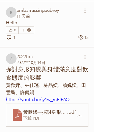
embarrassingaubrey
embarrassingaubrey
11 天前
Hello
0
1
15
2022tpa
2022tpa
2022年10月14日
探討身形知覺與身體滿意度對飲
食態度的影響
黃惞媃、林佳瑤、林品妘、賴姵妘、田
意民、許儷絹
https://youtu.be/jy1w_mElP6Q
黃惞媃—探討身形知覺與身體滿意度對飲食態度的影
.pdf
下載 PDF