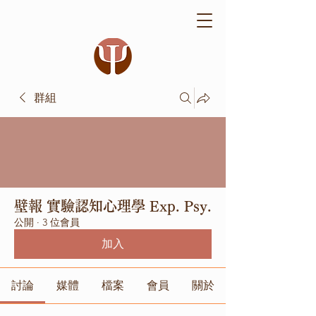
群組
壁報 實驗認知心理學 Exp. Psy.
公開
·
3 位會員
加入
討論
媒體
檔案
會員
關於