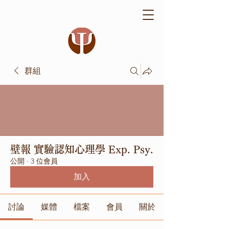
群組
壁報 實驗認知心理學 Exp. Psy.
公開
·
3 位會員
加入
討論
媒體
檔案
會員
關於