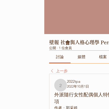
壁報 社會與人格心理學 Pers. 
公開
·
1 位會員
討論
媒體
檔案
上一步
2022tpa
2022年10月1日
2022tpa
外派隨行女性配偶個人特
項
作者：郭采媞