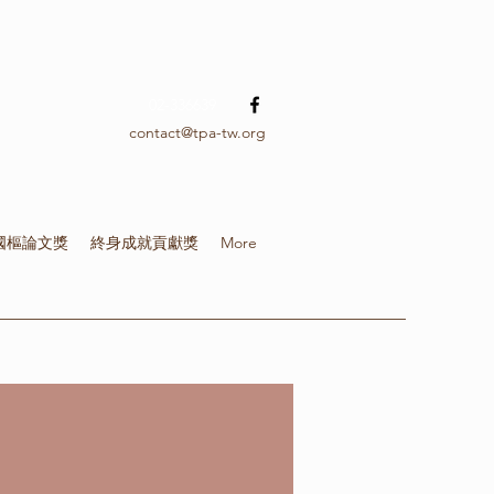
02-336639
contact@tpa-tw.org
國樞論文獎
終身成就貢獻獎
More