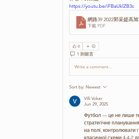
https://youtu.be/iFBaUklZB3c 
網路39 2022郭采媞
下載 PDF
0
1 則留言
Write a comment...
Sort by:
Newest
Villi Voker
Jun 29, 2025
Футбол — це не лише тех
стратегічне планування
на полі, контролювати г
класичної схеми 4-4-2 