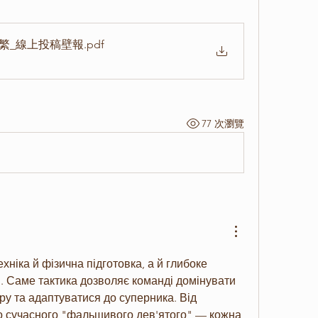
高旭繁_線上投稿壁報
.pdf
77 次瀏覽
ніка й фізична підготовка, а й глибоке 
. Саме тактика дозволяє команді домінувати 
ру та адаптуватися до суперника. Від 
до сучасного "фальшивого дев'ятого" — кожна 