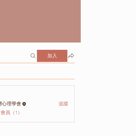
加入
灣心理學會
追蹤
會員（1）