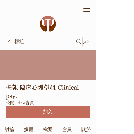
群組
壁報 臨床心理學組 Clinical
psy.
公開
·
4 位會員
加入
討論
媒體
檔案
會員
關於