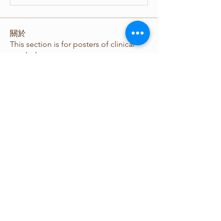
關於
This section is for posters of clinical
psychology
會員
yechangliang888
追蹤
yechangliang888
aurisimum
追蹤
aurisimum
台灣心理學會
追蹤
nana lyly
追蹤
查看所有會員（4）