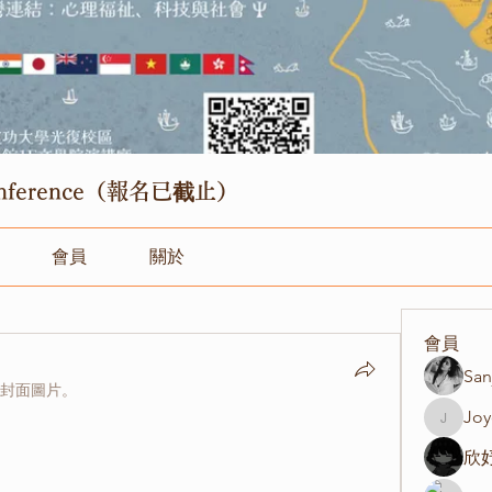
Conference（報名已截止）
會員
關於
會員
San
封面圖片。
Joy
Joyce
欣妤