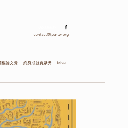
02-336639
contact@tpa-tw.org
國樞論文獎
終身成就貢獻獎
More