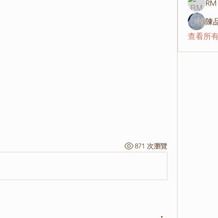
RM 
陳品
查看所有
871 次瀏覽