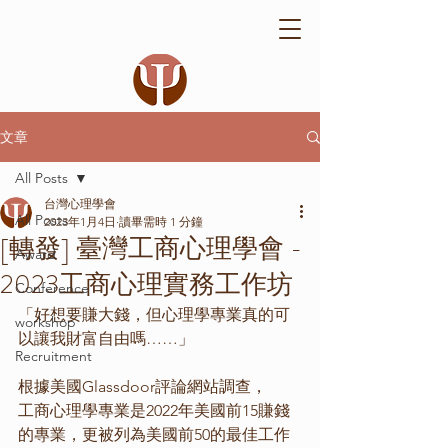
文章
All Posts
台灣心理學會
All Posts
2023年1月4日
讀畢需時 1 分鐘
[轉發] 臺灣工商心理學會 -
Award
2023工商心理實務工作坊
Conference
「好想要賺大錢，但心理學專業真的可
workshop
以讓我財富自由嗎……」
Recruitment
根據美國Glassdoor評論網站調查，
工商心理學專業是2022年美國前15賺錢
的專業，更被列為美國前50的最佳工作