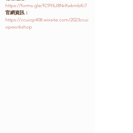
https://forms.gle/fC9Y6J8NrXwkmbKi7
官網資訊：
https://ccuiop408.wixsite.com/2023ccui
opworkshop