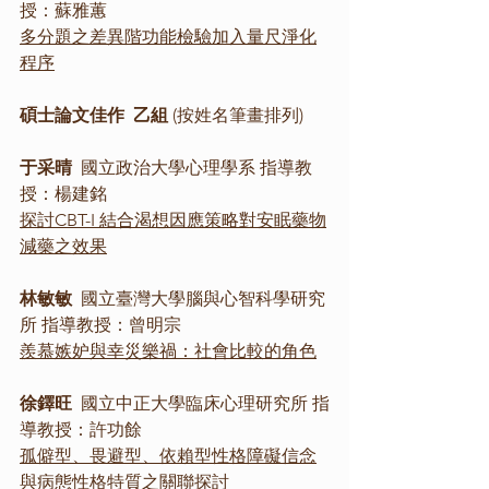
授：蘇雅蕙
多分題之差異階功能檢驗加入量尺淨化
程序
碩士論文佳作  乙組 
(按姓名筆畫排列)
于采晴
  國立政治大學心理學系 指導教
授：楊建銘
探討CBT-I 結合渴想因應策略對安眠藥物
減藥之效果
林敏敏
  國立臺灣大學腦與心智科學研究
所 指導教授：曾明宗
羨慕嫉妒與幸災樂禍：社會比較的角色
徐鐸旺
  國立中正大學臨床心理研究所 指
導教授：許功餘
孤僻型、畏避型、依賴型性格障礙信念
與病態性格特質之關聯探討