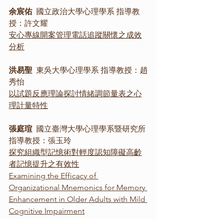
余宸佑
  國立政治大學心理學系 指導教
授：許文耀
安心專線開案管理電話追蹤關懷之成效
分析
洪易聖
  東吳大學心理學系 指導教授：趙
秀怡
以試題反應理論探討情緒調節量表之心
理計量特性
張庭瑄  
國立臺灣大學心理學系暨研究所 
指導教授：張玉玲
探究組織型記憶術對輕度認知障礙高齡
者記憶提升之有效性
Examining the Efficacy of 
Organizational Mnemonics for Memory 
Enhancement in Older Adults with Mild 
Cognitive Impairment