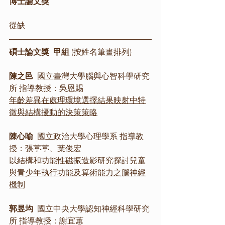
博士論文獎
從缺
碩士論文獎  甲組 
(按姓名筆畫排列)
陳之邑
  國立臺灣大學腦與心智科學研究
所 指導教授：吳恩賜
年齡差異在處理環境選擇結果映射中特
徵與結構擾動的決策策略
陳心喻
  國立政治大學心理學系 指導教
授：張葶葶、葉俊宏
以結構和功能性磁振造影研究探討兒童
與青少年執行功能及算術能力之腦神經
機制
郭昱均
  國立中央大學認知神經科學研究
所 指導教授：謝宜蕙