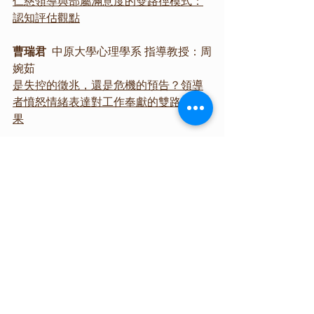
仁慈領導與部屬滿意度的雙路徑模式：
認知評估觀點
曹瑞君
  中原大學心理學系 指導教授：周
婉茹
是失控的徵兆，還是危機的預告？領導
者憤怒情緒表達對工作奉獻的雙路徑效
果
楊家芸
  國立東華大學諮商與臨床心理學
系 指導教授：李維倫
共同成家的夫妻經驗：一個現象學心理
學的研究
劉子寬
  國立臺北教育大學心理與諮商學
系 指導教授：蔡松純
仁慈就不會造成情緒勞動？仁慈領導對
情緒勞動的雙路徑模式