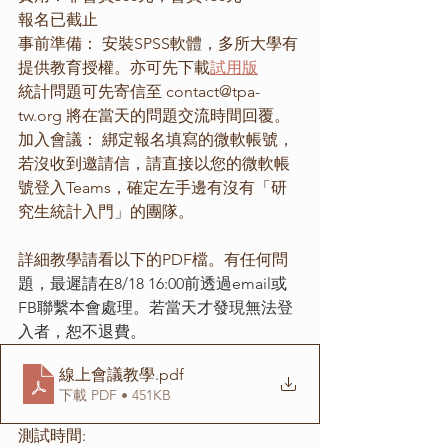
報名已截止
事前準備： 安裝SPSS軟體，多所大學有
提供教育授權。亦可先下載
試用版
統計問題可先寄信至 contact@tpa-
tw.org 將在當天的問題交流時間回覆。
加入會議： 綁定報名填寫的微軟帳號，
若沒收到邀請信，請直接以您的微軟帳
號登入Teams，確定左手邊有沒有「研
究生統計入門」的團隊。
詳細教學請看以下的PDF檔。有任何問
題，最遲請在8/18 16:00前透過email或
FB聯繫本會處理。若當天才發現無法登
入者，恕不退費。
線上會議教學
.pdf
下載 PDF • 451KB
測試時間: