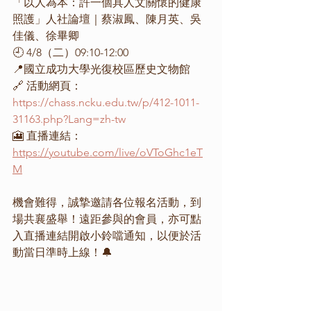
「以人為本：許一個具人文關懷的健康
照護」人社論壇｜蔡淑鳳、陳月英、吳
佳儀、徐畢卿
🕘 4/8（二）09:10-12:00
📍國立成功大學光復校區歷史文物館
🔗 活動網頁：
https://chass.ncku.edu.tw/p/412-1011-
31163.php?Lang=zh-tw
🎦 直播連結：
https://youtube.com/live/oVToGhc1eT
M
機會難得，誠摯邀請各位報名活動，到
場共襄盛舉！遠距參與的會員，亦可點
入直播連結開啟小鈴噹通知，以便於活
動當日準時上線！🔔