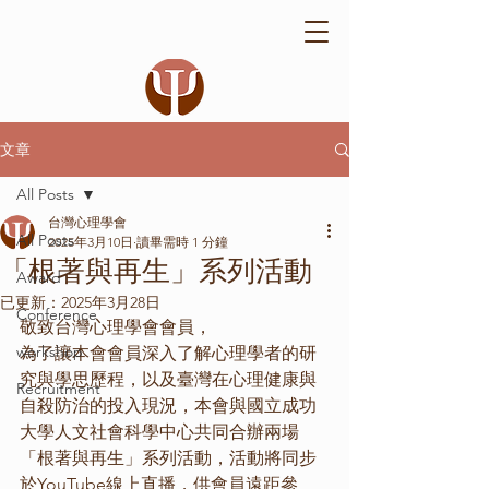
文章
All Posts
台灣心理學會
All Posts
2025年3月10日
讀畢需時 1 分鐘
「根著與再生」系列活動
Award
已更新：
2025年3月28日
Conference
敬致台灣心理學會會員，
workshop
為了讓本會會員深入了解心理學者的研
究與學思歷程，以及臺灣在心理健康與
Recruitment
自殺防治的投入現況，本會與國立成功
大學人文社會科學中心共同合辦兩場
「根著與再生」系列活動，活動將同步
於YouTube線上直播，供會員遠距參