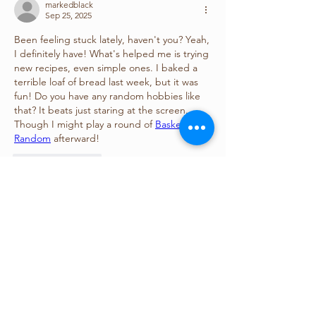
markedblack
Sep 25, 2025
Been feeling stuck lately, haven't you? Yeah, 
I definitely have! What's helped me is trying 
new recipes, even simple ones. I baked a 
terrible loaf of bread last week, but it was 
fun! Do you have any random hobbies like 
that? It beats just staring at the screen. 
Though I might play a round of 
Basket 
Random
 afterward!
Like
Reply
關於
This section is for posters of biological
and neuro psychol
...
閱讀更多
會員