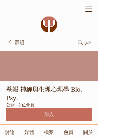
群組
壁報 神經與生理心理學 Bio.
Psy.
公開
·
2 位會員
加入
討論
媒體
檔案
會員
關於