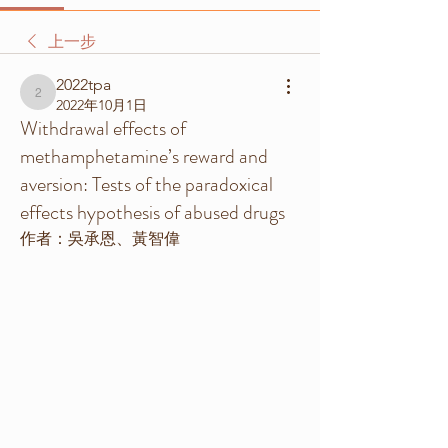
上一步
2022tpa
2022tpa
2022年10月1日
Withdrawal effects of
methamphetamine’s reward and
aversion: Tests of the paradoxical
effects hypothesis of abused drugs
作者：吳承恩、黃智偉