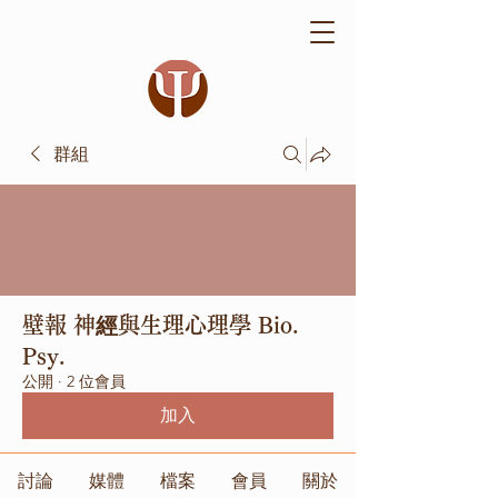
群組
壁報 神經與生理心理學 Bio.
Psy.
公開
·
2 位會員
加入
討論
媒體
檔案
會員
關於