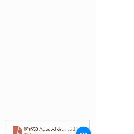
網路53 Abused drugs such as amphetamine, morphine, 
.pdf