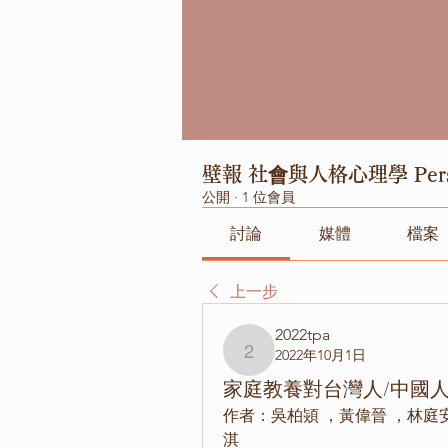
壁報 社會與人格心理學 Pers. 
公開
·
1 位會員
討論
媒體
檔案
上一步
2022tpa
2022年10月1日
2022tpa
家庭教養對台灣人/中國
作者：吳柏熲 ，黃偉晉 ，林庭安
淇 