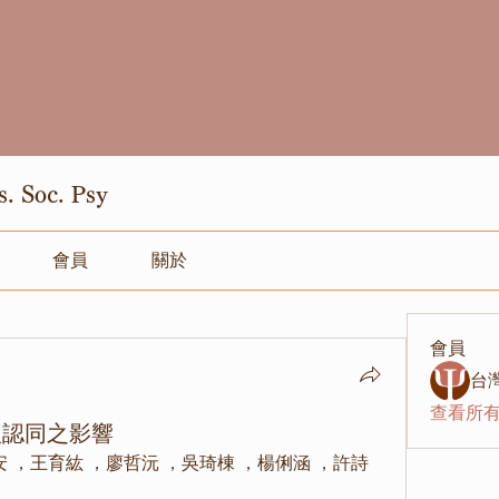
Soc. Psy
會員
關於
會員
台
查看所有
人認同之影響
 ，王育紘 ，廖哲沅 ，吳琦棟 ，楊俐涵 ，許詩