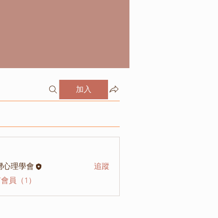
加入
灣心理學會
追蹤
會員（1）