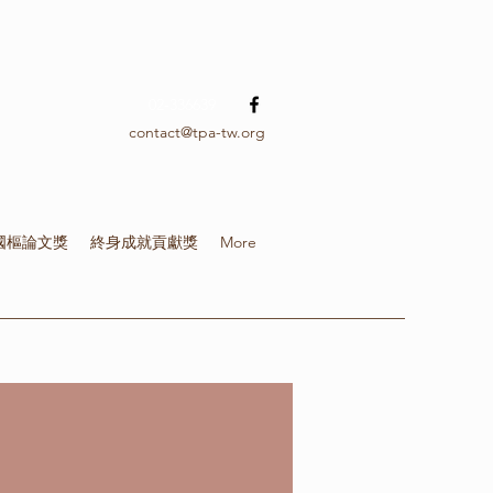
02-336639
contact@tpa-tw.org
國樞論文獎
終身成就貢獻獎
More