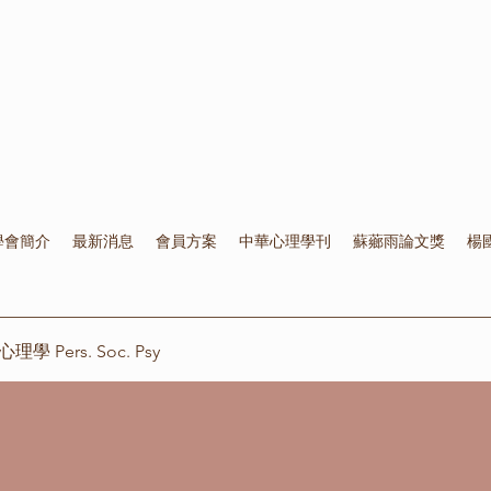
學會簡介
最新消息
會員方案
中華心理學刊
蘇薌雨論文獎
楊
 Pers. Soc. Psy