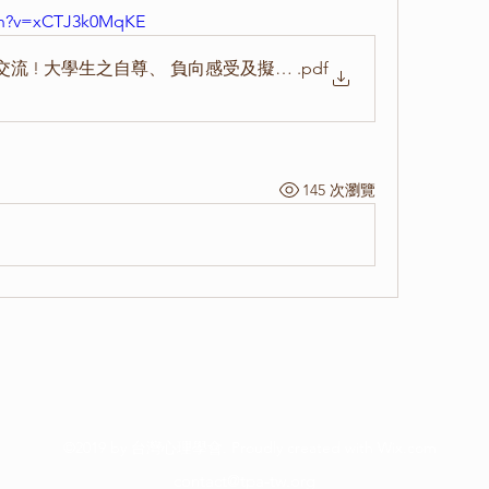
ch?v=xCTJ3k0MqKE
流 ! 大學生之自尊、 負向感受及擬社會關係 羅邦宸
.pdf
145 次瀏覽
©2019 by 台灣心理學會. Proudly created with Wix.com
contact@tpa-tw.org