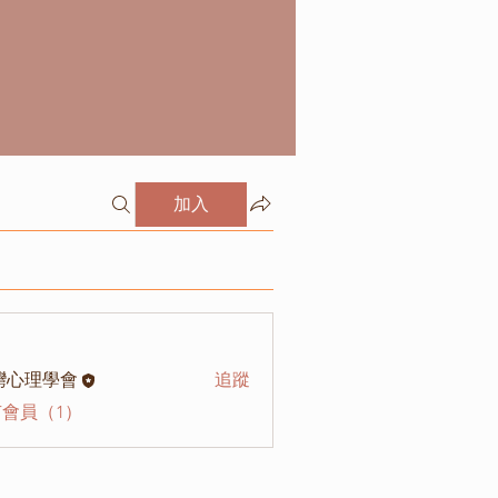
加入
灣心理學會
追蹤
會員（1）