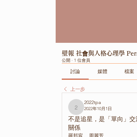
壁報 社會與人格心理學 Pers. 
公開
·
1 位會員
討論
媒體
檔案
上一步
2022tpa
2022年10月1日
2022tpa
不是追星，是「單向」交
關係
羅邦宸 、周麗芳 