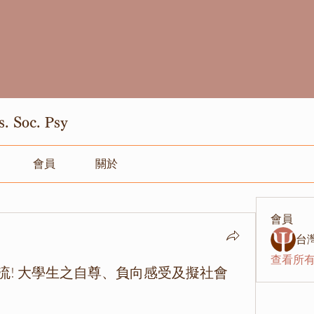
Soc. Psy
會員
關於
會員
台
查看所有
流! 大學生之自尊、負向感受及擬社會