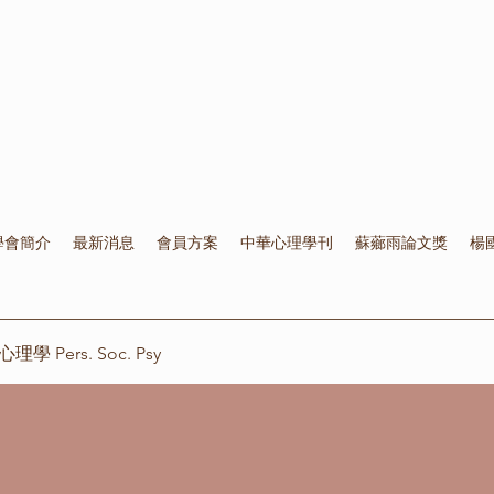
學會簡介
最新消息
會員方案
中華心理學刊
蘇薌雨論文獎
楊
 Pers. Soc. Psy