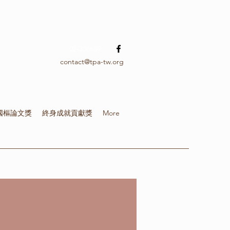
02-336639
contact@tpa-tw.org
國樞論文獎
終身成就貢獻獎
More