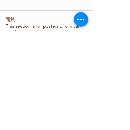
關於
This section is for posters of clinical
psychology
會員
yechangliang888
追蹤
yechangliang888
aurisimum
追蹤
aurisimum
台灣心理學會
追蹤
nana lyly
追蹤
查看所有會員（4）