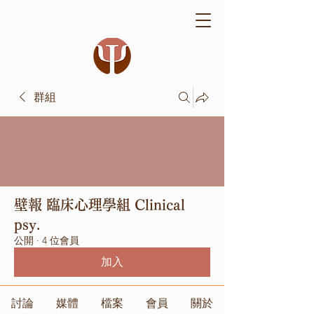
群組
壁報 臨床心理學組 Clinical
psy.
公開
·
4 位會員
加入
討論
媒體
檔案
會員
關於