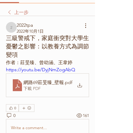
上一步
2022tpa
2022tpa
2022年10月1日
三級警戒下，家庭衝突對大學生
憂鬱之影響：以教養方式為調節
變項
作者：莊旻臻、曾幼涵、王韋婷
https://youtu.be/DyjNmZogAbQ
網路69莊旻臻_壁報
.pdf
下載 PDF
0
0
161
Write a comment...