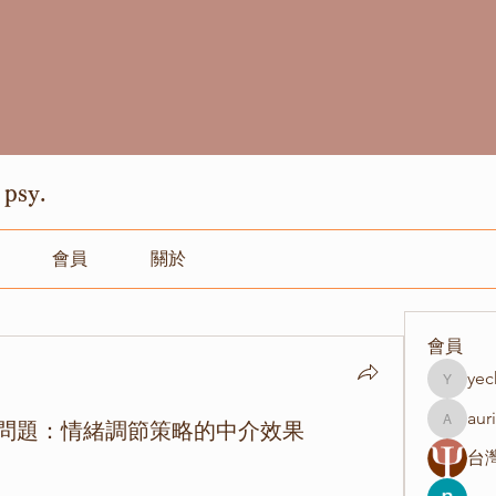
psy.
會員
關於
會員
yec
yechang
aur
問題：情緒調節策略的中介效果
aurisim
台