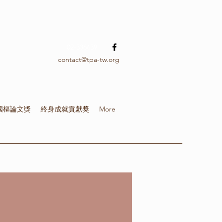
02-336639
contact@tpa-tw.org
國樞論文獎
終身成就貢獻獎
More