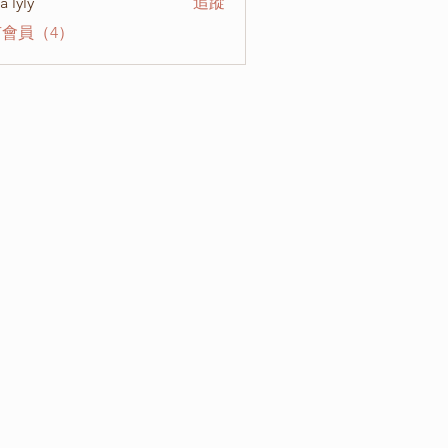
a lyly
追蹤
會員（4）