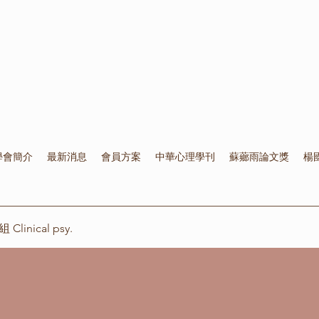
學會簡介
最新消息
會員方案
中華心理學刊
蘇薌雨論文獎
楊
inical psy.