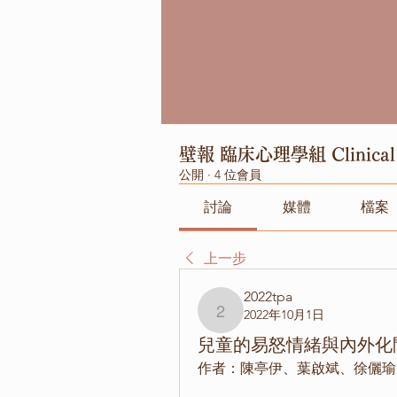
壁報 臨床心理學組 Clinical 
公開
·
4 位會員
討論
媒體
檔案
上一步
2022tpa
2022年10月1日
2022tpa
兒童的易怒情緒與內外化
作者：陳亭伊、葉啟斌、徐儷瑜