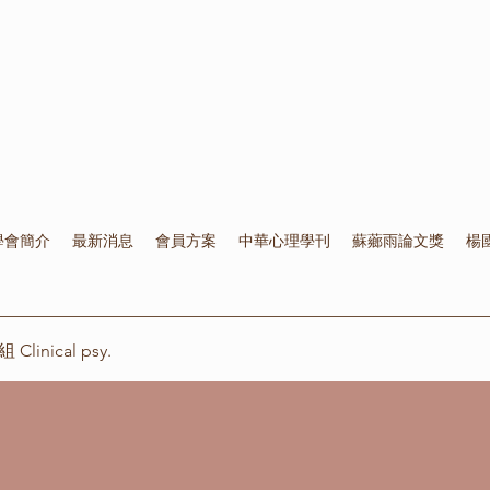
學會簡介
最新消息
會員方案
中華心理學刊
蘇薌雨論文獎
楊
inical psy.