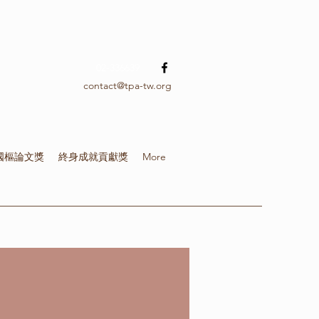
02-336639
contact@tpa-tw.org
國樞論文獎
終身成就貢獻獎
More