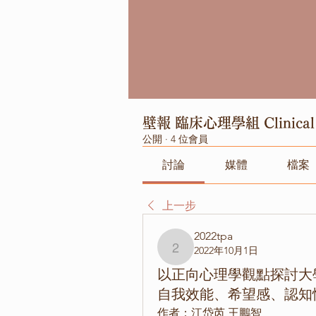
壁報 臨床心理學組 Clinical 
公開
·
4 位會員
討論
媒體
檔案
上一步
2022tpa
2022年10月1日
2022tpa
以正向心理學觀點探討大
自我效能、希望感、認知
作者：江岱芮 王鵬智