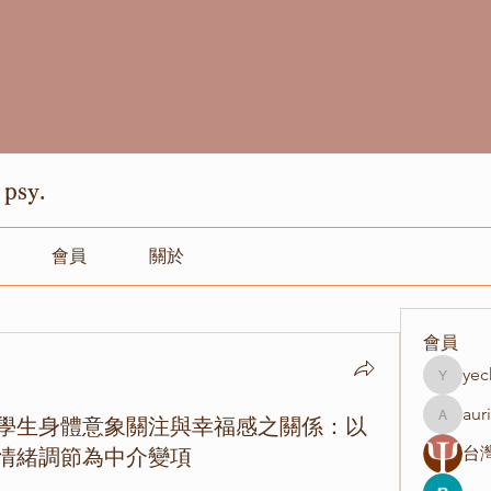
psy.
會員
關於
會員
yec
yechang
aur
學生身體意象關注與幸福感之關係：以
aurisim
情緒調節為中介變項
台