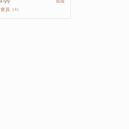
a lyly
追蹤
會員（4）