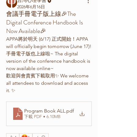
台灣心理學會
2026年6月16日
會議手冊電子版上線🎉The
Digital Conference Handbook Is
Now Available🎉
APPA將於明天 (6/17) 正式開始！APPA 
will officially begin tomorrow (June 17)!
手冊電子版也上線啦~ The digital 
version of the conference handbook is 
now available online~
歡迎與會貴賓下載取用✨ We welcome 
all attendees to download and access 
it. ✨
Program Book ALL
.pdf
下載 PDF • 6.10MB