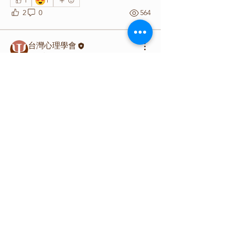
😍
1
1
2
0
564
台灣心理學會
2026年6月9日
🔔海報發表場次資訊 Poster
Presentation Session Information
關於
海報發表的時間出來啦！The poster 
歡迎來到群組！
presentation schedule has been 
announced!
會員
海報展示區（Poster Area）：
Sanjana Naik
追蹤
歷史學系走廊（History 
Department Corridor）
Joyce
追蹤
Joyce
鄰近中文系主講堂（Main Lecture 
欣妤 徐
追蹤
Hall of the Chinese Department）
RM Liao
追蹤
時間（time）：