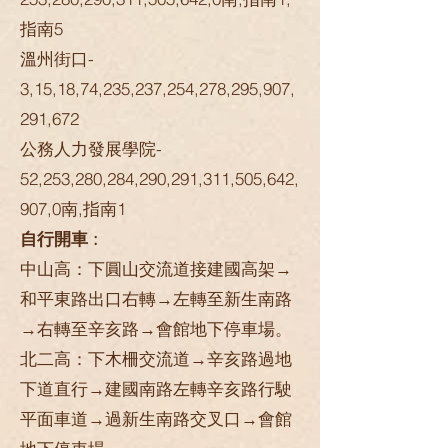
指南5
溫州街口-
3,15,18,74,235,237,254,278,295,907,
291,672
公務人力發展學院-
52,253,280,284,290,291,311,505,642,
907,0南,指南1
自行開車 :
中山高：下圓山交流道接建國高架→
和平東路出口右轉→左轉至新生南路
→右轉至辛亥路→會館地下停車場。
北二高：下木柵交流道→辛亥路過地
下道直行→建國南路左轉辛亥路行駛
平面車道→過新生南路交叉口→會館