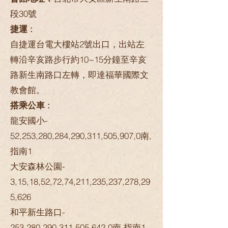
段30號
捷運 :
自捷運台電大樓站2號出口，出站左
轉沿辛亥路步行約10~15分鐘至辛亥
路新生南路口左轉，即達福華國際文
教會館。
搭乘公車 :
龍安國小-
52,253,280,284,290,311,505,907,0南,
指南1
大安森林公園-
3,15,18,52,72,74,211,235,237,278,29
5,626
和平新生路口-
253,280,290,311,505,642,0南,指南1,