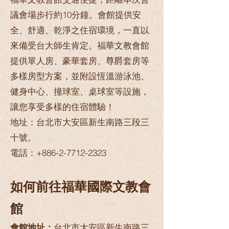
議會場步行約10分鐘。會館提供安
全、舒適、乾淨之住宿環境，一直以
來備受台大師生肯定。福華文教會館
提供單人房、豪華套房、尊爵套房等
多樣房型方案，並附設恆溫游泳池、
健身中心、撞球室、桌球室等設施，
讓您享受多樣的住宿體驗！
地址：台北市大安區新生南路三段三
十號。
電話：+886-2-7712-2323
如何前往福華國際文教會
館
會館地址：
台北市大安區新生南路三