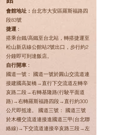
會館地址：
台北市大安區羅斯福路四
段83號
捷運 :
搭乘台鐵/高鐵至台北站，轉搭捷運至
松山新店線公館站2號出口，步行約2
分鐘即可到達飯店。
自行開車 :
國道一號： 國道一號於圓山交流道連
接建國高架橋→直行下交流道左轉辛
亥路二段→右轉基隆路(行駛平面道
路)→右轉羅斯福路四段→直行約300
公尺即抵達。 國道三號： 國道三號
於木柵交流道連接進國道三甲(台北聯
絡線)→下交流道連接辛亥路三段→左