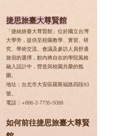
捷思旅臺大尊賢館
「捷絲旅臺大尊賢館」位於國立台灣
大學旁，提供至校園教學、實習、研
究、學術交流、會議及參訪人員舒適
旅宿的選擇，館內將自在的學院風格
融入設計中，營造與校園共榮的氛
圍。
地址：台北市大安區羅斯福路四段83
號。
電話：+886-2-7735-5088
如何前往
捷思旅臺大尊賢
館