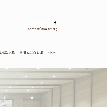
02-336639
contact@tpa-tw.org
國樞論文獎
終身成就貢獻獎
More