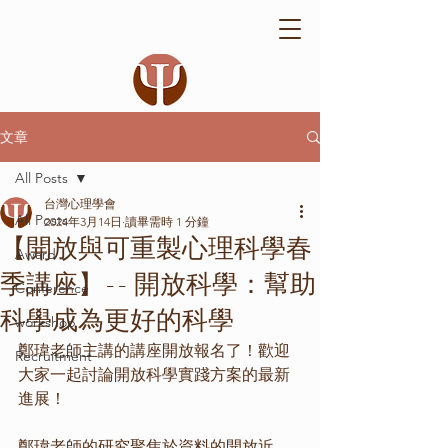
文章
All Posts
台灣心理學會
All Posts
2024年3月14日
讀畢需時 1 分鐘
【開放與可重製心理科學春
Award
季講座】-- 開放科學：幫助
Conference
科學成為更好的科學
workshop
鄭瑋老師主講的講座開放報名了！歡迎
Recruitment
大家一起討論開放科學實踐方案的最新
進展！
鄭瑋老師的研究聚焦於資料的開放近