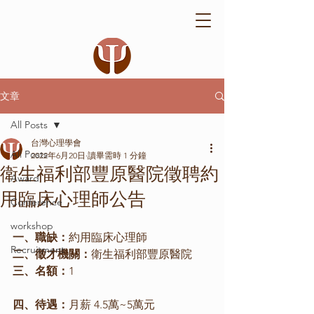
文章
All Posts
台灣心理學會
All Posts
2022年6月20日
讀畢需時 1 分鐘
衛生福利部豐原醫院徵聘約
Award
用臨床心理師公告
Conference
workshop
一、職缺：
約用臨床心理師
Recruitment
二、徵才機關：
衛生福利部豐原醫院
三、名額：
1
四、待遇：
月薪 4.5萬~5萬元