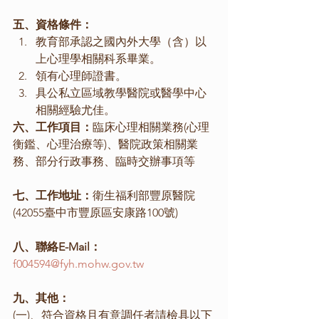
五、資格條件：
教育部承認之國內外大學（含）以
上心理學相關科系畢業。
領有心理師證書。
具公私立區域教學醫院或醫學中心
相關經驗尤佳。
六、工作項目：
臨床心理相關業務(心理
衡鑑、心理治療等)、醫院政策相關業
務、部分行政事務、臨時交辦事項等
七、工作地址：
衛生福利部豐原醫院
(42055臺中市豐原區安康路100號)
八、聯絡E-Mail：
f004594@fyh.mohw.gov.tw
九、其他：
(一)、符合資格且有意調任者請檢具以下