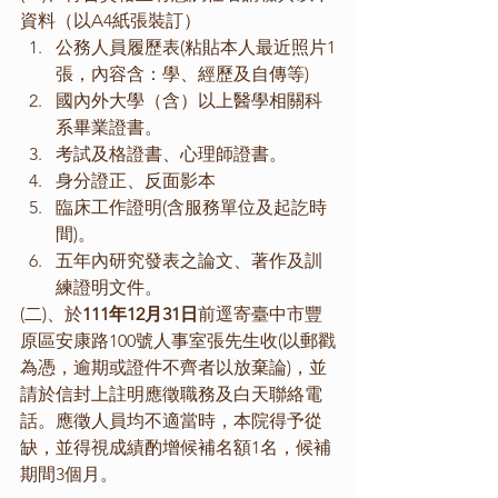
資料（以A4紙張裝訂）
公務人員履歷表(粘貼本人最近照片1
張，內容含：學、經歷及自傳等)
國內外大學（含）以上醫學相關科
系畢業證書。
考試及格證書、心理師證書。
身分證正、反面影本
臨床工作證明(含服務單位及起訖時
間)。
五年內研究發表之論文、著作及訓
練證明文件。
(二)、於
111年12月31日
前逕寄臺中市豐
原區安康路100號人事室張先生收(以郵戳
為憑，逾期或證件不齊者以放棄論)，並
請於信封上註明應徵職務及白天聯絡電
話。應徵人員均不適當時，本院得予從
缺，並得視成績酌增候補名額1名，候補
期間3個月。