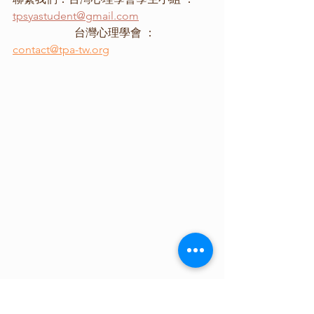
tpsyastudent@gmail.com
		  台灣心理學會 ：
contact@tpa-tw.org