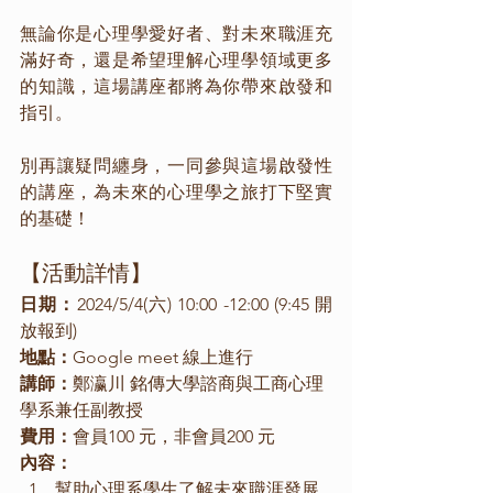
無論你是心理學愛好者、對未來職涯充
滿好奇，還是希望理解心理學領域更多
的知識，這場講座都將為你帶來啟發和
指引。
別再讓疑問纏身，一同參與這場啟發性
的講座，為未來的心理學之旅打下堅實
的基礎！
【活動詳情】
日期：
2024/5/4(六) 10:00 -12:00 (9:45 開
放報到) 
地點：
Google meet 線上進行
講師：
鄭瀛川 銘傳大學諮商與工商心理
學系兼任副教授
費用：
會員100 元，非會員200 元
內容：
幫助心理系學生了解未來職涯發展