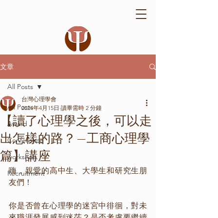
文章
All Posts
台灣心理學會
All Posts
2024年4月15日
讀畢需時 2 分鐘
【讀了心理學之後，可以走
Award
出怎樣的路？—工商心理學
Conference
篇】講座
workshop
嗨，親愛的高中生、大學生和研究生朋
Recruitment
友們！
你是否曾在心理學的迷宮中徘徊，對未
來職涯發展感到迷茫？是否考慮要繼續