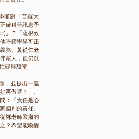
正確科普訊息予
ct)」？「薩根效
他呼籲學界可正
義務。黃從仁老
伴家人，但仍以
忙碌與甜蜜。
好再做嗎？」、
問：「責任是心
家個別的責任、
從鄭老師嚴肅的
之？希望能喚醒