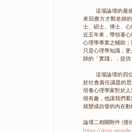
        這場論壇的最後，是由學會理事長汪曼穎老師做出總結。汪老師以「社會責任的實踐」
來回應方才鄭老師
士、碩士、博士、心
近五年來，帶領著心
心理學專業之輔助；
只是心理學知識，更
師的「實踐」，提供
        這場論壇的四位講者分享完畢後，觀眾席中的陳建安老師走到台前，勇敢地分享了他對
於社會責任議題的思
培養心理學家對於人
很有趣，他讓我們看
就變成自發的內在動
論壇二相關附件 (僅
https://drive.goog