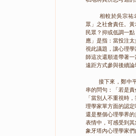
        相較於吳宗祐老師致力於「學術研究之責任」，黃從仁老師則著眼於學者對「普羅大
眾」之社會責任。黃
民眾？抑或低調一點，
應」是指：當投注太
視此議題，讓心理學
師這次還順道帶著一
遠距方式參與後續論
        接下來，鄭中平老師將社會責任的思考回歸到「何謂責任？」的哲學問題，並提出一連
串的問句：「若是責
「當別人不重視時，
理學家單方面的認定
還是整個心理學界的
表情中，可感受到其
象牙塔內心理學家們