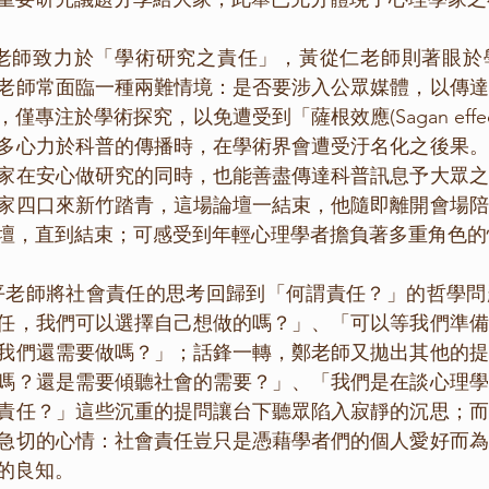
老師常面臨一種兩難情境：是否要涉入公眾媒體，以傳達
僅專注於學術探究，以免遭受到「薩根效應(Sagan effe
多心力於科普的傳播時，在學術界會遭受汙名化之後果。
家在安心做研究的同時，也能善盡傳達科普訊息予大眾之
家四口來新竹踏青，這場論壇一結束，他隨即離開會場陪
壇，直到結束；可感受到年輕心理學者擔負著多重角色的
任，我們可以選擇自己想做的嗎？」、「可以等我們準備
我們還需要做嗎？」；話鋒一轉，鄭老師又拋出其他的提
嗎？還是需要傾聽社會的需要？」、「我們是在談心理學
責任？」這些沉重的提問讓台下聽眾陷入寂靜的沉思；而
急切的心情：社會責任豈只是憑藉學者們的個人愛好而為
的良知。