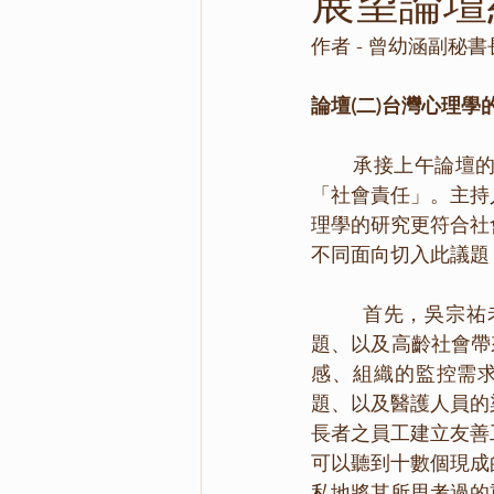
展望論壇
作者 - 曾幼涵副秘書
論壇(二)台灣心理學
       承接上午論壇的「尊異謀同、齊心共進」，下午論壇一開始，即是探討台灣心理學家的
「社會責任」。主持
理學的研究更符合社
不同面向切入此議題
        首先，吳宗祐老師直指當前迫切的社會議題，包括：Covid-19帶來的職場心理健康議
題、以及高齡社會帶
感、組織的監控需
題、以及醫護人員的
長者之員工建立友善
可以聽到十數個現成
私地將其所思考過的