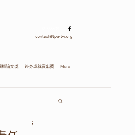
02-336639
contact@tpa-tw.org
國樞論文獎
終身成就貢獻獎
More