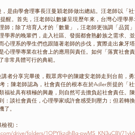
的提醒。首先，汪老師以數據呈現歷年來，台灣心理學界
理師；除了培育人才的「數量」，汪老師更強調「品質」
理學界的晚輩們，走入社區、發掘都會熟齡族之需求、並
而心理系的學生們也跟隨著老師的步伐，實際走出象牙塔
是心理學專業在社會上的應用與責任。如何「落實社會責
了非常具體可行的典範。
考；陳老師認為，社會責任的根本在於Adler所提的「
類福祉具有積極的興趣，則自然可去擔負起社會責任。陳
到：談社會責任，心理學家或許會感受到壓力；但若轉換
機了。
供檢視)：
le.com/drive/folders/1OPYIkzdhBg-pwMS_KN3uCBV71v