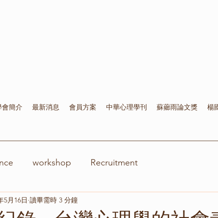
學會簡介
最新消息
會員方案
中華心理學刊
蘇薌雨論文獎
楊
nce
workshop
Recruitment
2年5月16日
讀畢需時 3 分鐘