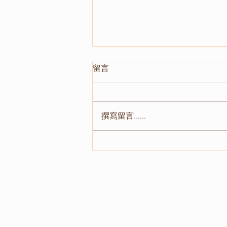
留言
撰寫留言......
📣 2026第65屆台灣心理學會
年會即將登場！