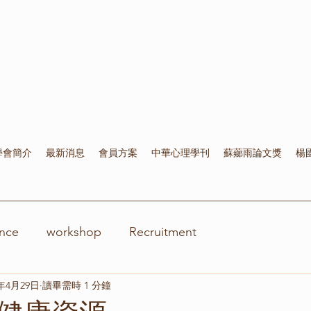
學會簡介
最新消息
會員方案
中華心理學刊
蘇薌雨論文獎
楊
nce
workshop
Recruitment
0年4月29日
讀畢需時 1 分鐘