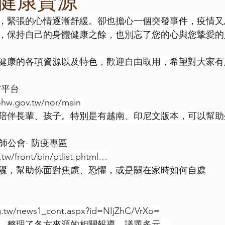
健康資源
，緊張的心情逐漸舒緩。卻也擔心一個突發事件，疫情又
，保持自己的身體健康之餘，也別忘了您的心與您摯愛的
健康的各項資源以及特色，歡迎自由取用，希望對大家有
方平台
ohw.gov.tw/nor/main
陪伴長輩、孩子。特別是有越南、印尼文版本，可以幫助
師公會- 防疫專區
tw/front/bin/ptlist.phtml…
驟，幫助你面對焦慮、恐懼，或是關在家時如何自處
g.tw/news1_cont.aspx?id=NIjZhC/VrXo=
，整理了各方來源的相關報導，議題多元。