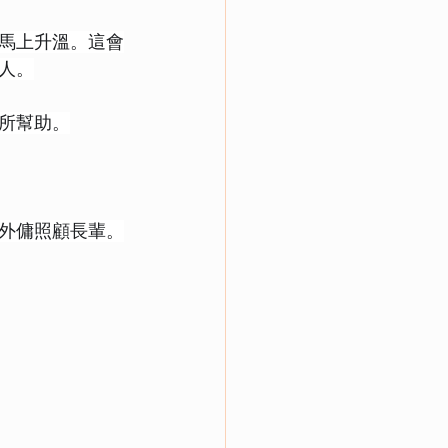
馬上升溫。這會
人。
所幫助。
外傭照顧長輩。