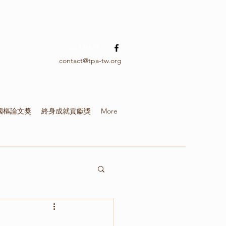
02-336639
contact@tpa-tw.org
國樞論文獎
終身成就貢獻獎
More