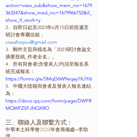
action=view_sub&show_mem_no=1679
363247&show_med_no=1679966752&if_
show_if_work=y
2.   自即日起至2023年6月15日前投遞至
研討會專屬信箱：
cissaforyou@gmail.com
3.   郵件主旨與檔名為「2023研討會論文
摘要投稿_作者全名」。
4.   所有與會者(含發表人)均須至報名系
統完成報名：
https://forms.gle/SMqD6W9eqay1XJYi6
5.   中國大陸籍與會者及發表人報名連結
為：
https://docs.qq.com/form/page/DWFR
MQWFZSFJNQXRO
三、聯絡人及聯繫方式：
中華本土科學會2023年會籌備處─李助
理