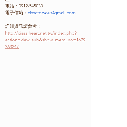
電話：0912-545033
電子信箱：
cissaforyou@gmail.com
詳細資訊請參考：
http://cissa.heart.net.tw/index.php?
action=view_sub&show_mem_no=1679
363247