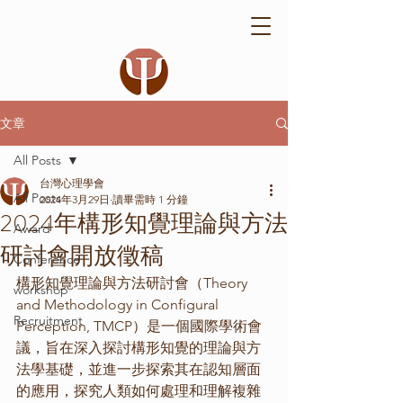
文章
All Posts
台灣心理學會
All Posts
2024年3月29日
讀畢需時 1 分鐘
2024年構形知覺理論與方法
Award
研討會開放徵稿
Conference
構形知覺理論與方法研討會（Theory 
workshop
and Methodology in Configural 
Recruitment
Perception, TMCP）是一個國際學術會
議，旨在深入探討構形知覺的理論與方
法學基礎，並進一步探索其在認知層面
的應用，探究人類如何處理和理解複雜