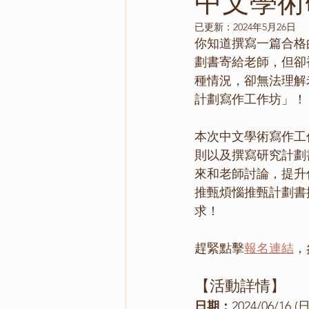
中文學術
已更新：
2024年5月26日
你知道撰寫一篇合格
劃書寄給老師，但卻
種情況，卻無法理解
計劃寫作工作坊」！
本次中文學術寫作工
則以及撰寫研究計劃
來和老師討論，提升
推甄煩惱推甄計劃書
求！
趕緊點擊
報名連結
，
【活動詳情】
日期：
2024/06/16 (