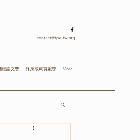
02-336639
contact@tpa-tw.org
國樞論文獎
終身成就貢獻獎
More