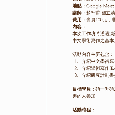
地點：
Google Me
講師：
趙軒甫 國立
費用：
會員100元，
內容：
本次工作坊將透過演
中文學術寫作之基本
活動內容主要包含：
介紹中文學術寫
介紹學術寫作風
介紹研究計劃書
目標學員：
碩一升碩
趣的人參加。
活動時程：