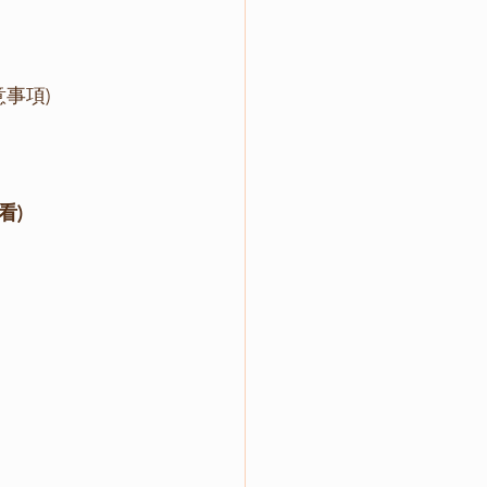
14:05-15:40		演講 (學術寫作基本原則與寫作風格、研究計劃書撰寫注意事項) 	
看)