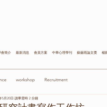
學會簡介
最新消息
會員方案
中華心理學刊
蘇薌雨論文獎
楊
nce
workshop
Recruitment
4年5月20日
讀畢需時 2 分鐘