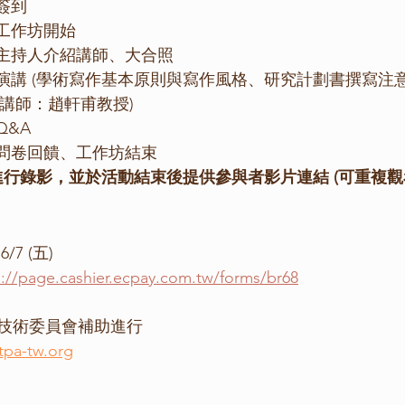
:45-14:00		簽到
14:00			工作坊開始
14:00-14:05		主持人介紹講師、大合照
				(講師：趙軒甫教授)
:40-16:00		Q&A
16:00			問卷回饋、工作坊結束
進行錄影，並於活動結束後提供參與者影片連結 (可重複觀
7 (五)
s://page.cashier.ecpay.com.tw/forms/br68
技術委員會補助進行
tpa-tw.org