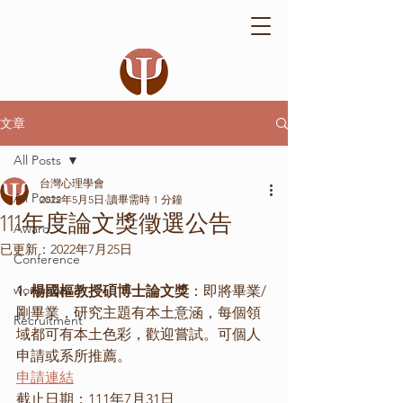
文章
All Posts
台灣心理學會
All Posts
2022年5月5日
讀畢需時 1 分鐘
111年度論文獎徵選公告
Award
已更新：
2022年7月25日
Conference
workshop
1. 楊國樞教授碩博士論文獎
：即將畢業/
剛畢業，研究主題有本土意涵，每個領
Recruitment
域都可有本土色彩，歡迎嘗試。可個人
申請或系所推薦。
申請連結
截止日期：111年7月31日