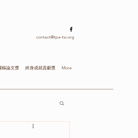
02-336639
contact@tpa-tw.org
國樞論文獎
終身成就貢獻獎
More