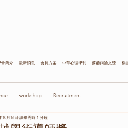
學會簡介
最新消息
會員方案
中華心理學刊
蘇薌雨論文獎
楊
nce
workshop
Recruitment
1年10月16日
讀畢需時 1 分鐘