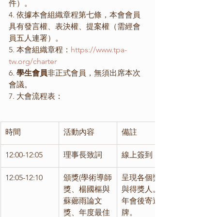
件）。
4. 依據本會組織章程第七條，本會會員
具有發言權、表決權、提案權（需經會
員五人連署）。
5. 本會組織章程：
https://www.tpa-
tw.org/charter
6. 
學生會員
非正式會員，無須出席本次
會議。
7. 大會流程表：
時間
活動內容
備註
12:00-12:05
理事長致詞
線上簽到
12:05-12:10
頒獎(學術導師
呈現各個獎項
獎、楊國樞與
與得獎人。於
蘇薌雨論文
年會後寄送獎
獎、年度最佳
牌。