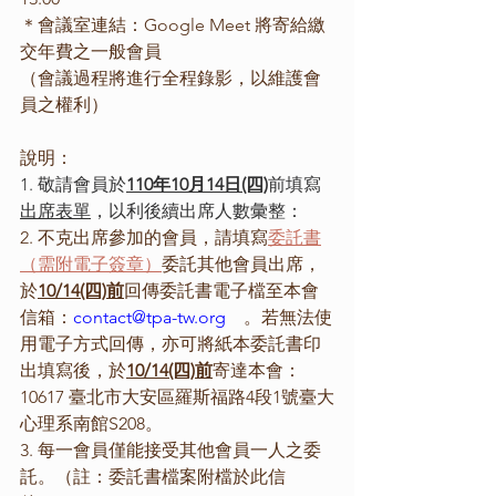
＊會議室連結：Google Meet 將寄給繳
交年費之一般會員
（會議過程將進行全程錄影，以維護會
員之權利）
說明：
1. 敬請會員於
110年10月14日(四)
前填寫
出席表單
，以利後續出席人數彙整：
2. 不克出席參加的會員，請填寫
委託書
（需附電子簽章）
委託其他會員出席，
於
10/14(四)前
回傳委託書電子檔至本會
信箱：
contact@tpa-tw.org
    。若無法使
用電子方式回傳，亦可將紙本委託書印
出填寫後，於
10/14(四)前
寄達本會：
10617 臺北市大安區羅斯福路4段1號臺大
心理系南館S208。
3. 每一會員僅能接受其他會員一人之委
託。（註：委託書檔案附檔於此信