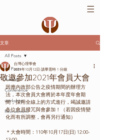
文章
All Posts
台灣心理學會
All Posts
2021年10月12日
讀畢需時 1 分鐘
敬邀參加2021年會員大會
Award
因應內政部公告之疫情期間的辦理方
Conference
法，本次會員大會將於本年度年會期
workshop
間，採用全線上的方式進行，竭誠邀請
各位會員撥冗與會參加！（若因疫情變
Recruitment
化而有所調整，會再另行通知）
＊大會時間：110年10月17日(日) 12:00-
13:00