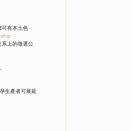
都可有本土色
rship
意系上的徵選公
請。
懷孕生產者可展延