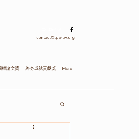
02-336639
contact@tpa-tw.org
國樞論文獎
終身成就貢獻獎
More