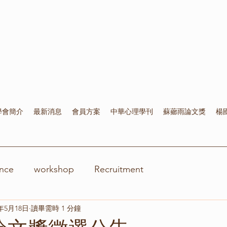
學會簡介
最新消息
會員方案
中華心理學刊
蘇薌雨論文獎
楊
nce
workshop
Recruitment
0年5月18日
讀畢需時 1 分鐘