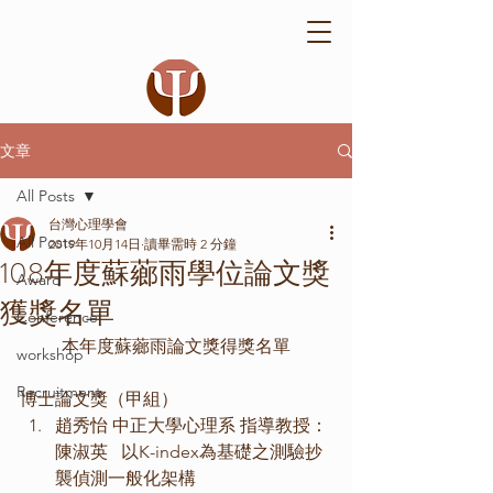
文章
All Posts
台灣心理學會
All Posts
2019年10月14日
讀畢需時 2 分鐘
108年度蘇薌雨學位論文獎
Award
獲獎名單
Conference
本年度蘇薌雨論文獎得獎名單
workshop
Recruitment
博士論文獎（甲組）
趙秀怡 中正大學心理系 指導教授：
陳淑英   以K-index為基礎之測驗抄
襲偵測一般化架構