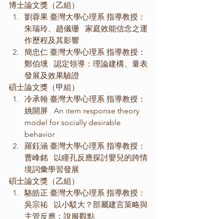
博士論文獎（乙組）
劉蓉果 臺灣大學心理系 指導教授：
朱瑞玲、趙儀珊   家庭效能信念之運
作歷程及其影響
簡忠仁 臺灣大學心理系 指導教授：
鄭伯壎   認定領導：理論建構、量表
發展及效果驗證
碩士論文獎（甲組）
冷承翰 臺灣大學心理系 指導教授：
姚開屏   An item response theory 
model for socially desirable 
behavior
羅鈺涵 臺灣大學心理系 指導教授：
曹峰銘   以瞳孔反應探討嬰兒的跨情
境詞彙學習發展
碩士論文獎（乙組）
駱皓正 臺灣大學心理系 指導教授：
吳宗祐   以小駁大？部屬建言策略與
主管反應：說服觀點