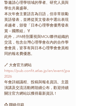
摯邀請心理學領域的學者、研究人員與
學生共襄盛舉。
本次年會主要語言為日語，但非常鼓勵
英語發表，並將從英文發表中選出表現
卓越者，頒發「日本心理學會優秀發表
賞－國際組」🏅
此外，JPA特別重視與MOU夥伴組織的
交流，包含台灣心理學會在內的合作學
會會員，皆享有與日本心理學會會員相
同的報名費優惠。
🔗 大會官方網站
https://pub.confit.atlas.jp/en/event/jpa
2026
年會詳細議程、投稿與報名資訊、主題
演講及交流活動將陸續公布，歡迎持續
關注官方網站以獲得最新資訊！
📩 聯絡信箱