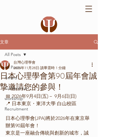
文章
All Posts
台灣心理學會
All Posts
2025年11月28日
讀畢需時 1 分鐘
日本心理學會第90屆年會誠
Award
摯邀請您的參與！
Conference
📅 2026年9月4日(五)－ 9月6日(日)
workshop
📍 日本東京・東洋大學 白山校區
Recruitment
日本心理學會(JPA)將於2026年在東京舉
辦第90屆年會！
東京是一座融合傳統與創新的城市，誠