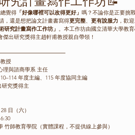
研究計畫寫作工作坊📝
卻總覺得
「好像哪裡可以改得更好」
嗎？不論你是正要挑
請，還是想把論文計畫書寫得
更完整
、
更有說服力
，歡迎
術研究計畫寫作工作坊」
。本工作坊由國立清華大學教育
國科會傑出研究獎得主趙軒甫教授親自帶領！
━━━━━━━━━━━━━━
 教授
心理與諮商學系 主任
0–114 年度主編、115 年度協同主編
傑出研究獎得主
月 28 日（六）
6:30
大學 竹師教育學院（實體課程，不提供線上參與）