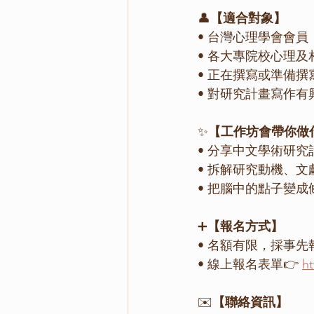
👤
【適合對象】
• 台灣心理學會會員
• 各大專院校心理
• 正在撰寫或準備
• 對研究計畫寫作有
✨
【工作坊會帶你做
• 分享中文學術研
• 拆解研究動機、
• 把腦中的點子變
➕
【報名方式】
• 名額有限，採事
• 線上報名表單👉 
ht
✉️
【聯絡資訊】