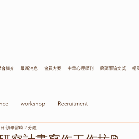
學會簡介
最新消息
會員方案
中華心理學刊
蘇薌雨論文獎
楊
nce
workshop
Recruitment
6日
讀畢需時 2 分鐘