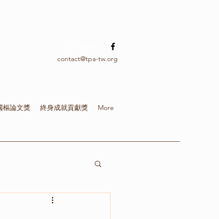
02-336639
contact@tpa-tw.org
國樞論文獎
終身成就貢獻獎
More