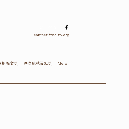
02-336639
contact@tpa-tw.org
國樞論文獎
終身成就貢獻獎
More