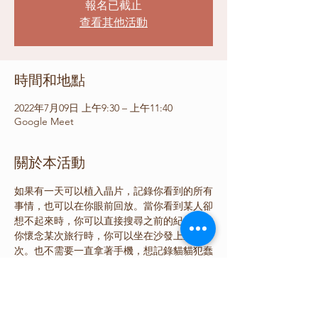
報名已截止
查看其他活動
時間和地點
2022年7月09日 上午9:30 – 上午11:40
Google Meet
關於本活動
如果有一天可以植入晶片，記錄你看到的所有
事情，也可以在你眼前回放。當你看到某人卻
想不起來時，你可以直接搜尋之前的紀錄。當
你懷念某次旅行時，你可以坐在沙發上重溫一
次。也不需要一直拿著手機，想記錄貓貓犯蠢
的瞬間。 
當記憶唾手可得時，人會更幸福還是更不幸？
本次演講將分別從認知心理學（輔仁大學黃揚
名老師）以及社會心理學（成功大學徐欣萍老