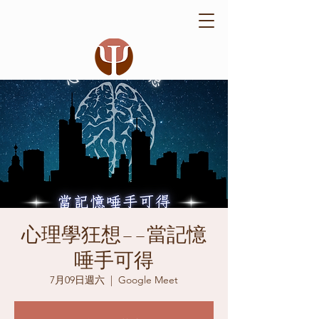
心理學狂想––當記憶
唾手可得
7月09日週六
  |  
Google Meet