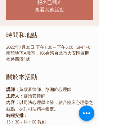
報名已截止
查看其他活動
時間和地點
2022年7月30日 下午1:30 – 下午5:00 [GMT+8]
南館地下A教室 , 106台湾台北市大安區羅斯
福路四段1號
關於本活動
講師：
黃致豪律師、彭湘鈞心理師
主持人：
蘇怡安律師
內容：
以司法心理學出發，結合臨床心理學之
觀點，探討司法精神鑑定。
時程安排：
13：30 - 14：00 報到
14：00 - 14：50 本土司法心理學重要議題介
紹（黃致豪律師）