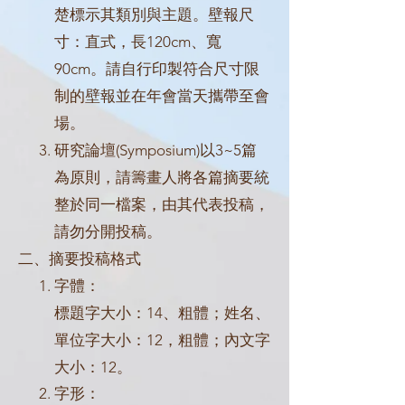
楚標示其類別與主題。壁報尺
寸：直式，長120cm、寬
90cm。請自行印製符合尺寸限
制的壁報並在年會當天攜帶至會
場。
研究論壇(Symposium)以3~5篇
為原則，請籌畫人將各篇摘要統
整於同一檔案，由其代表投稿，
請勿分開投稿。
二、摘要投稿格式
字體：
標題字大小：14、粗體；姓名、
單位字大小：12，粗體；內文字
大小：12。
字形：