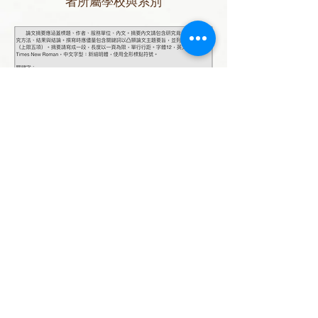
者所屬學校與系別
論文摘要格式（英文）
Title: Social Responsibilities of
Psychologists
First Author1 Second
Author2 Third Author3*
1 Affiliation 2 Affilication
3 Affiliation