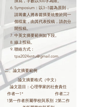
撰寫，字數以500字為限。
Symposium：以3~5篇為原則，
請籌畫人將各篇摘要統整於同一
個檔案，由其代表投稿，請勿分
開投稿。
中英文摘要範例如下段。
線上投稿。
​聯絡方式：
tpa2024xntu@gmail.com
二、論文摘要範例
論文摘要格式（中文）
論文題目：心理學家的社會責任
作者一1* 作者二2
1第一作者所屬學校與系別 2第二作