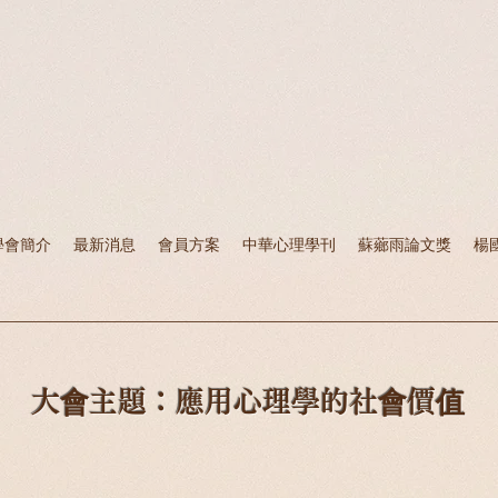
學會簡介
最新消息
會員方案
中華心理學刊
蘇薌雨論文獎
楊
大會主題：應用心理學的社會價值