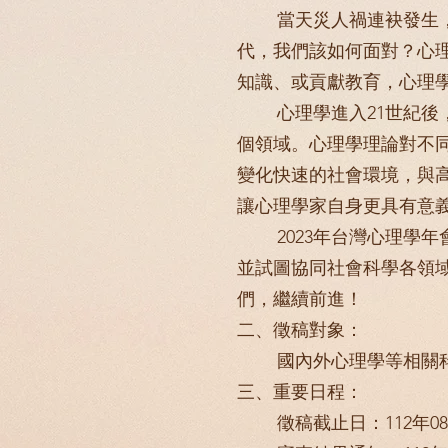
當天災人禍連袂發生，這
代，我們該如何面對？心
知識、或貢獻教育，心理
心理學進入21世紀後，
個領域。心理學理論對不
變化快速的社會環境，與
讓心理學家自身更具有意
​ 2023年台灣心理學
並試圖協同社會科學各領
們，繼續前進！
二、徵稿對象：
國內外心理學等相關科系
三、重要日程：
徵稿截止日：112年08月