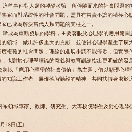
些事件對人類的殘酷考驗，所伴隨而來的社會問題的
理學家面對系統性的社會問題，需具有當責不讓的積極心
學家已成為解決當代人類問題的支柱之一。
漸成為重點發展的學科，主要著眼於心理學的應用範圍
同的領域，做出許多重大的貢獻，並使得心理學產生了廣
高度複雜的社會問題，理論的進展步調不能停歇，但實際
義，也對於心理學理論的意義與教育訓練指出更明確的發
年會將以「應用心理學的社會價值」為主題，借以顯現心
域的知識工作者，展現德智勤毅的精神，共同扶持身處於
領域專家、教師、研究生、大專校院學生及對心理學
18日(五)。