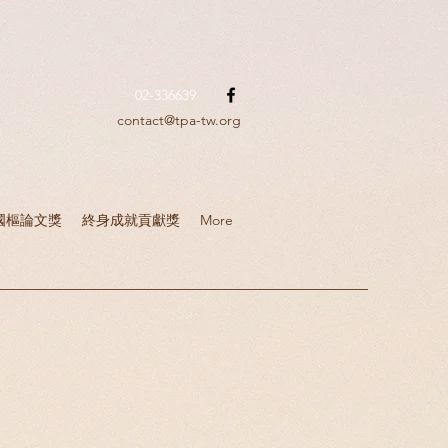
02-336639
contact@tpa-tw.org
國樞論文獎
終身成就貢獻獎
More