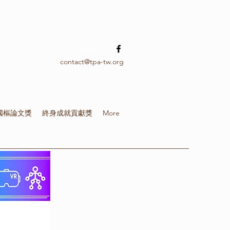
02-336639
contact@tpa-tw.org
國樞論文獎
終身成就貢獻獎
More