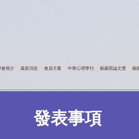
學會簡介
最新消息
會員方案
中華心理學刊
蘇薌雨論文獎
楊
發表事項