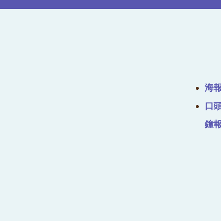
海報
口頭
鐘報