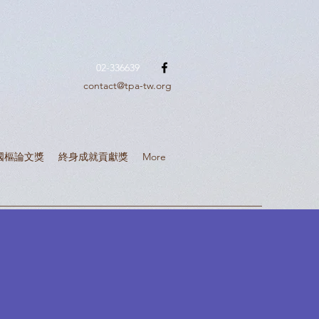
02-336639
contact@tpa-tw.org
國樞論文獎
終身成就貢獻獎
More