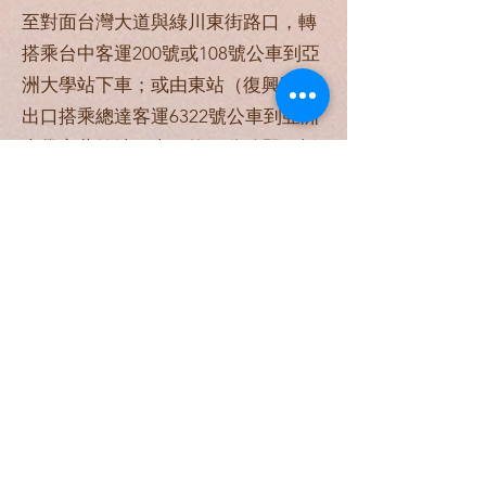
至對面台灣大道與綠川東街路口，轉
搭乘台中客運200號或108號公車到亞
洲大學站下車；或由東站（復興路）
出口搭乘總達客運6322號公車到亞洲
大學安藤館站下車，約40分鐘即可抵
達。
公車：
搭乘17、6322、6899號公車至光復新
村站下車，轉搭200、108、151、282
號公車至亞大下車。