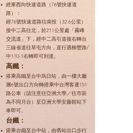
經東西向快速道路（76號快速道
路）：
經76號快速道路往南投（32.6公里）
接中二高往北，於211公里處「霧峰
交流道」下，經中二高引道後右轉台
三線省道往草屯方向，直行遇柳豐路/
中110-1右轉即可到達。
高鐵：
搭乘高鐵至台中烏日站，由一樓大廳
層6號出口方向轉搭乘中台灣客運151
路公車（請注意往亞洲大學／往市區
為不同月台）至亞洲大學安藤館站下
車即可。
台鐵：
搭乘台鐵至台中站，由舊站出口步行