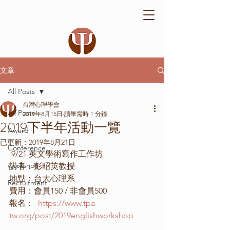
文章
All Posts
台灣心理學會
All Posts
2019年8月15日
讀畢需時 1 分鐘
2019下半年活動一覽
Award
已更新：
2019年8月21日
Conference
 9/21 英文學術寫作工作坊
workshop
講者：彭昭英教授
地點：台大心理系
Recruitment
費用：會員150 / 非會員500
報名：  
https://www.tpa-
tw.org/post/2019englishworkshop